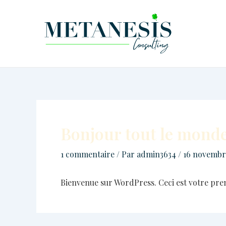
Aller
au
contenu
Bonjour tout le monde
1 commentaire
/ Par
admin3634
/
16 novembr
Bienvenue sur WordPress. Ceci est votre prem